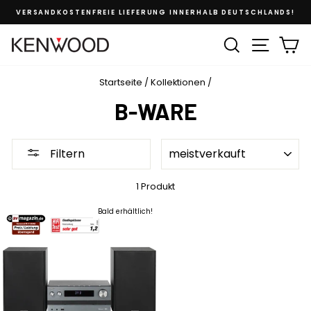
VERSANDKOSTENFREIE LIEFERUNG INNERHALB DEUTSCHLANDS!
SUCHE
SEITEN
E
Startseite
/
Kollektionen
/
B-WARE
SORTIEREN
Filtern
1 Produkt
Bald erhältlich!