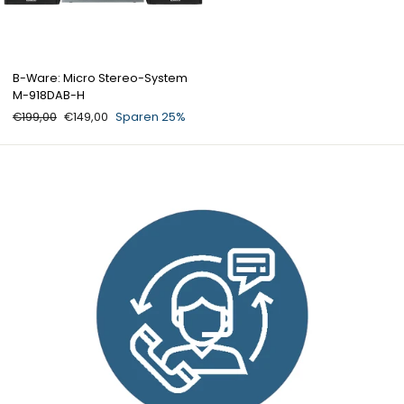
B-Ware: Micro Stereo-System
M-918DAB-H
Normaler Preis
€199,00
Sonderpreis
€149,00
Sparen 25%